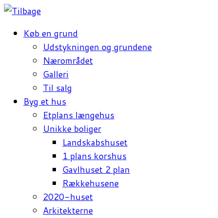
Køb en grund
Udstykningen og grundene
Nærområdet
Galleri
Til salg
Byg et hus
Etplans længehus
Unikke boliger
Landskabshuset
1 plans korshus
Gavlhuset 2 plan
Rækkehusene
2020-huset
Arkitekterne