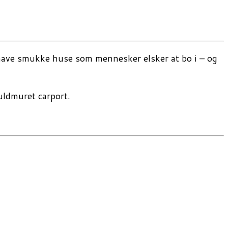
il have smukke huse som mennesker elsker at bo i – og
fuldmuret carport.