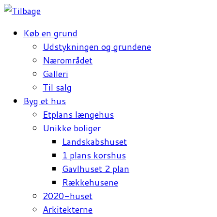
Køb en grund
Udstykningen og grundene
Nærområdet
Galleri
Til salg
Byg et hus
Etplans længehus
Unikke boliger
Landskabshuset
1 plans korshus
Gavlhuset 2 plan
Rækkehusene
2020-huset
Arkitekterne