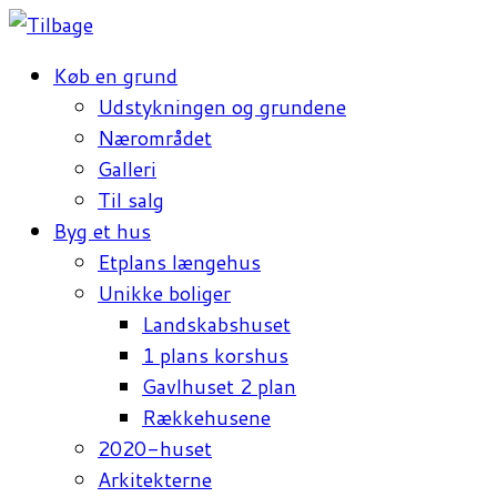
Køb en grund
Udstykningen og grundene
Nærområdet
Galleri
Til salg
Byg et hus
Etplans længehus
Unikke boliger
Landskabshuset
1 plans korshus
Gavlhuset 2 plan
Rækkehusene
2020-huset
Arkitekterne